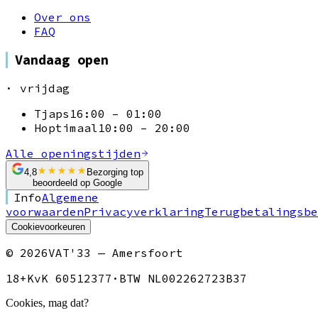
Over ons
FAQ
Vandaag open
· vrijdag
Tjaps
16:00 – 01:00
Hoptimaal
10:00 – 20:00
Alle openingstijden
4,8
Bezorging top
beoordeeld op Google
Info
Algemene
voorwaarden
Privacyverklaring
Terugbetalingsbe
Cookievoorkeuren
©
2026
VAT'33 — Amersfoort
18+
KvK 60512377
·
BTW NL002262723B37
Cookies, mag dat?