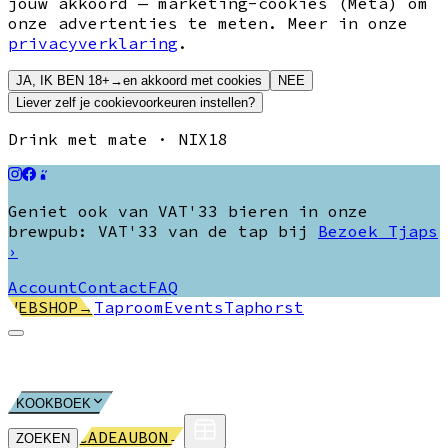
jouw akkoord — marketing-cookies (Meta) om
onze advertenties te meten. Meer in onze
privacyverklaring
.
JA, IK BEN 18+
→
en akkoord met cookies
NEE
Liever zelf je cookievoorkeuren instellen?
Drink met mate · NIX18
Geniet ook van VAT'33 bieren in onze
brewpub:
VAT'33 van de tap bij
Bezoek
Tjaps
›
Account
Contact
FAQ
WEBSHOP
→
Taproom
Events
Taphorst
KOOKBOEK
CADEAUBON
→
ZOEKEN